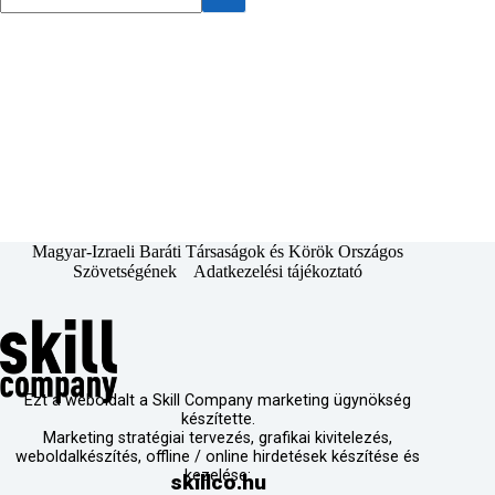
Magyar-Izraeli Baráti Társaságok és Körök Országos
Szövetségének
Adatkezelési tájékoztató
Ezt a weboldalt a Skill Company marketing ügynökség
készítette.
Marketing stratégiai tervezés, grafikai kivitelezés,
weboldalkészítés, offline / online hirdetések készítése és
kezelése:
skillco.hu