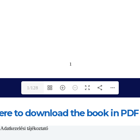
1/128
here to download the book in PDF
k
Adatkezelési tájékoztató