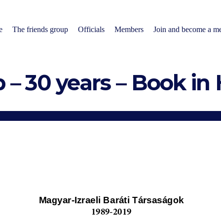
e
The friends group
Officials
Members
Join and become a m
p – 30 years – Book in