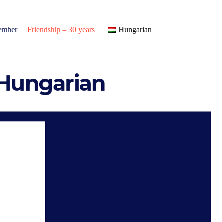
ember
Friendship – 30 years
Hungarian
 Hungarian